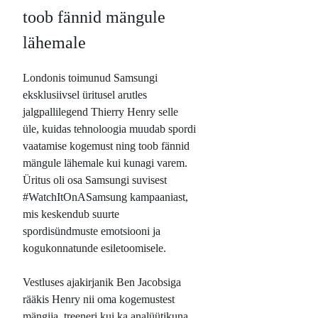
toob fännid mängule
lähemale
Londonis toimunud Samsungi
eksklusiivsel üritusel arutles
jalgpallilegend Thierry Henry selle
üle, kuidas tehnoloogia muudab spordi
vaatamise kogemust ning toob fännid
mängule lähemale kui kunagi varem.
Üritus oli osa Samsungi suvisest
#WatchItOnASamsung kampaaniast,
mis keskendub suurte
spordisündmuste emotsiooni ja
kogukonnatunde esiletoomisele.
Vestluses ajakirjanik Ben Jacobsiga
rääkis Henry nii oma kogemustest
mängija, treeneri kui ka analüütikuna