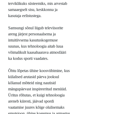
terviklikuks süsteemiks, mis arvestab
samaaegselt sisu, keskkonna ja
kasutaja eelistustega.
Samsungi sõnul liigub televiisorite
areng järjest personaalsema ja
intuitiivsema kasutuskogemuse
suunas, kus tehnoloogia aitab luua
võimalikult kaasahaarava atmosfääri
ka kodus sporti vaadates.
Õhtu lõpetas ühine koosviibimine, kus
külalised arutasid päeva jooksul
kõlanud mõtteid ning nautisid
mängupäevast inspireeritud menüüd.
Üritus rõhutas, et kuigi tehnoloogia
areneb kiiresti, jäävad spordi
vaatamise juures kõige olulisemaks
emotsioon, ühine kogemus ja armastus