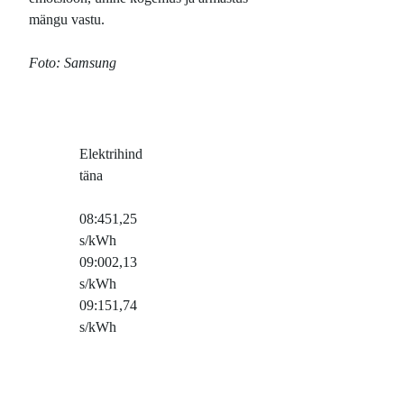
mängu vastu.
Foto: Samsung
Elektrihind
täna
08:45
1,25
s/kWh
09:00
2,13
s/kWh
09:15
1,74
s/kWh