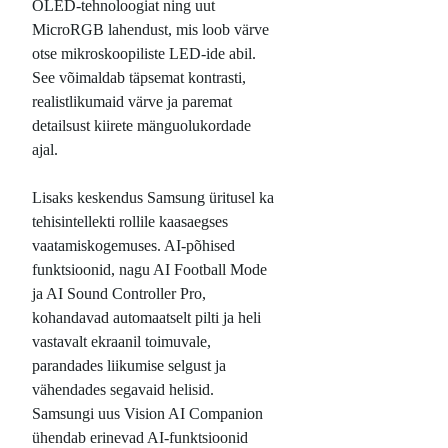
OLED-tehnoloogiat ning uut
MicroRGB lahendust, mis loob värve
otse mikroskoopiliste LED-ide abil.
See võimaldab täpsemat kontrasti,
realistlikumaid värve ja paremat
detailsust kiirete mänguolukordade
ajal.
Lisaks keskendus Samsung üritusel ka
tehisintellekti rollile kaasaegses
vaatamiskogemuses. AI-põhised
funktsioonid, nagu AI Football Mode
ja AI Sound Controller Pro,
kohandavad automaatselt pilti ja heli
vastavalt ekraanil toimuvale,
parandades liikumise selgust ja
vähendades segavaid helisid.
Samsungi uus Vision AI Companion
ühendab erinevad AI-funktsioonid