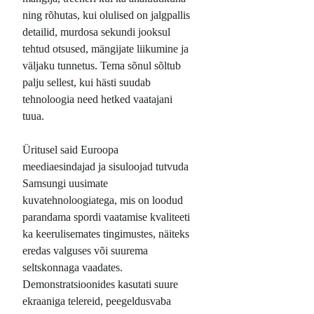
ning rõhutas, kui olulised on jalgpallis
detailid, murdosa sekundi jooksul
tehtud otsused, mängijate liikumine ja
väljaku tunnetus. Tema sõnul sõltub
palju sellest, kui hästi suudab
tehnoloogia need hetked vaatajani
tuua.
Üritusel said Euroopa
meediaesindajad ja sisuloojad tutvuda
Samsungi uusimate
kuvatehnoloogiatega, mis on loodud
parandama spordi vaatamise kvaliteeti
ka keerulisemates tingimustes, näiteks
eredas valguses või suurema
seltskonnaga vaadates.
Demonstratsioonides kasutati suure
ekraaniga telereid, peegeldusvaba