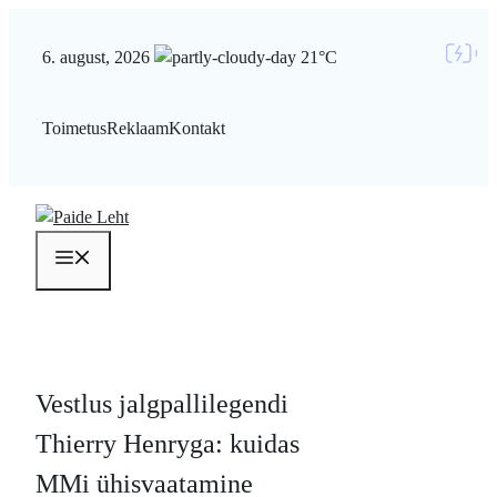
Liigu
sisu
6. august, 2026
21°C
juurde
Toimetus
Reklaam
Kontakt
Menüü
Vestlus jalgpallilegendi
Thierry Henryga: kuidas
MMi ühisvaatamine