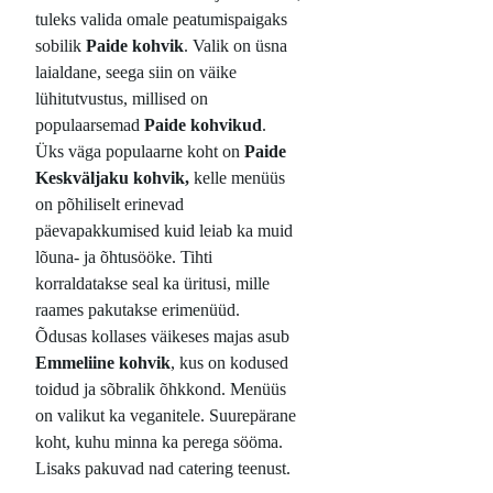
tuleks valida omale peatumispaigaks
sobilik
Paide kohvik
. Valik on üsna
laialdane, seega siin on väike
lühitutvustus, millised on
populaarsemad
Paide kohvikud
.
Üks väga populaarne koht on
Paide
Keskväljaku kohvik,
kelle menüüs
on põhiliselt erinevad
päevapakkumised kuid leiab ka muid
lõuna- ja õhtusööke. Tihti
korraldatakse seal ka üritusi, mille
raames pakutakse erimenüüd.
Õdusas kollases väikeses majas asub
Emmeliine kohvik
, kus on kodused
toidud ja sõbralik õhkkond. Menüüs
on valikut ka veganitele. Suurepärane
koht, kuhu minna ka perega sööma.
Lisaks pakuvad nad catering teenust.