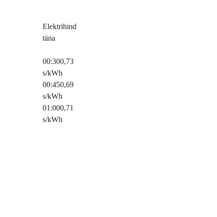
Elektrihind
täna
00:30
0,73
s/kWh
00:45
0,69
s/kWh
01:00
0,71
s/kWh