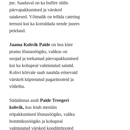
jne. Saadaval on ka buffee stiilis
päevapakkumised ja värsked
saiakesed. Võimalik on tellida catering
teenust kui ka korraldada nende juures
peielaud.
Jaama Kohvik Paide
on hea kiire
peatus lõunasöögiks, valikus on
soojad ja toekamad päevapakkumised
kui ka kohapeal valmistatud salatid.
Kohvi kõrvale saab nautida erinevaid
värskelt küpsetatud pagaritooteid ja
võileibu.
Südalinnas asub
Paide Treegeri
kohvik,
kus leiab menüüs
eripakkumised lõunasöögiks, valiku
hommikusöögiks ja kohapeal
valmistatud värsked kondiitritooted