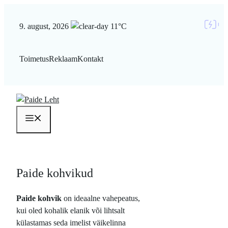
Liigu
sisu
9. august, 2026
11°C
juurde
Toimetus
Reklaam
Kontakt
Menüü
Paide kohvikud
Paide kohvik
on ideaalne vahepeatus,
kui oled kohalik elanik või lihtsalt
külastamas seda imelist väikelinna