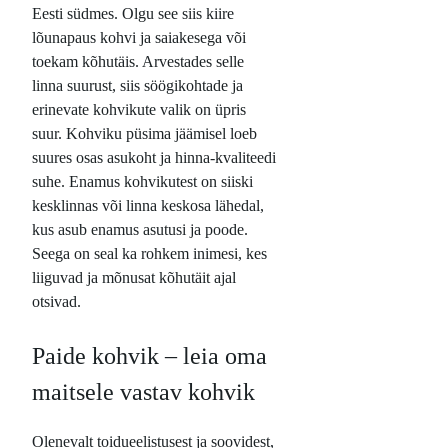
Eesti südmes. Olgu see siis kiire
lõunapaus kohvi ja saiakesega või
toekam kõhutäis. Arvestades selle
linna suurust, siis söögikohtade ja
erinevate kohvikute valik on üpris
suur. Kohviku püsima jäämisel loeb
suures osas asukoht ja hinna-kvaliteedi
suhe. Enamus kohvikutest on siiski
kesklinnas või linna keskosa lähedal,
kus asub enamus asutusi ja poode.
Seega on seal ka rohkem inimesi, kes
liiguvad ja mõnusat kõhutäit ajal
otsivad.
Paide kohvik – leia oma
maitsele vastav kohvik
Olenevalt toidueelistusest ja soovidest,