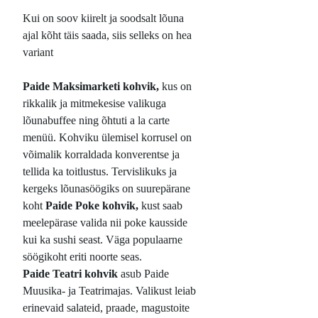
Kui on soov kiirelt ja soodsalt lõuna
ajal kõht täis saada, siis selleks on hea
variant
Paide Maksimarketi kohvik,
kus on
rikkalik ja mitmekesise valikuga
lõunabuffee ning õhtuti a la carte
menüü. Kohviku ülemisel korrusel on
võimalik korraldada konverentse ja
tellida ka toitlustus. Tervislikuks ja
kergeks lõunasöögiks on suurepärane
koht
Paide Poke kohvik,
kust saab
meelepärase valida nii poke kausside
kui ka sushi seast. Väga populaarne
söögikoht eriti noorte seas.
Paide Teatri kohvik
asub Paide
Muusika- ja Teatrimajas. Valikust leiab
erinevaid salateid, praade, magustoite