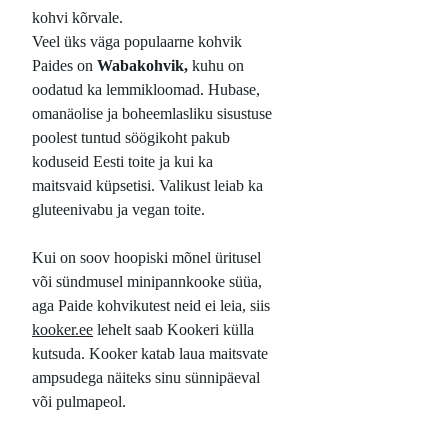
kohvi kõrvale.
Veel üks väga populaarne kohvik
Paides on
Wabakohvik,
kuhu on
oodatud ka lemmikloomad. Hubase,
omanäolise ja boheemlasliku sisustuse
poolest tuntud söögikoht pakub
koduseid Eesti toite ja kui ka
maitsvaid küpsetisi. Valikust leiab ka
gluteenivabu ja vegan toite.
Kui on soov hoopiski mõnel üritusel
või sündmusel minipannkooke süüa,
aga Paide kohvikutest neid ei leia, siis
kooker.ee
lehelt saab Kookeri külla
kutsuda. Kooker katab laua maitsvate
ampsudega näiteks sinu sünnipäeval
või pulmapeol.