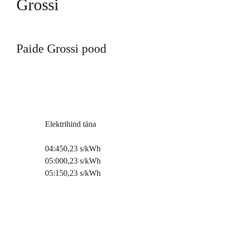
Grossi
Paide Grossi pood
Elektrihind täna
04:45
0,23 s/kWh
05:00
0,23 s/kWh
05:15
0,23 s/kWh