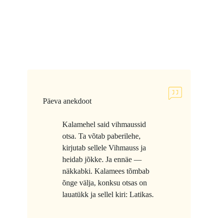
Päeva anekdoot
Kalamehel said vihmaussid
otsa. Ta võtab paberilehe,
kirjutab sellele Vihmauss ja
heidab jõkke. Ja ennäe —
näkkabki. Kalamees tõmbab
õnge välja, konksu otsas on
lauatükk ja sellel kiri: Latikas.