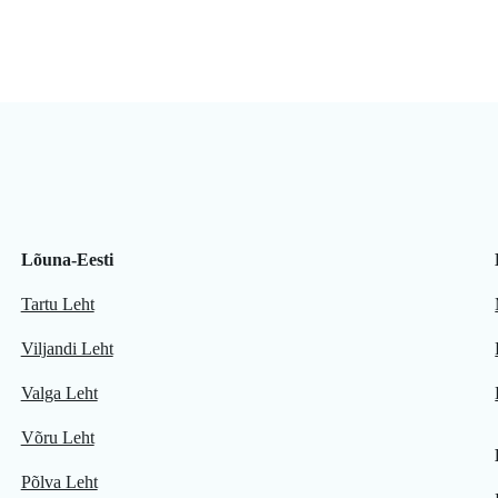
Lõuna-Eesti
Tartu Leht
Viljandi Leht
Valga Leht
Võru Leht
Põlva Leht