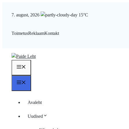
Liigu
sisu
7. august, 2026
15°C
juurde
Toimetus
Reklaam
Kontakt
Menüü
Menüü
Avaleht
Uudised