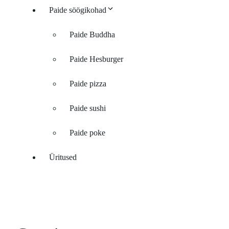
Paide söögikohad
Paide Buddha
Paide Hesburger
Paide pizza
Paide sushi
Paide poke
Üritused