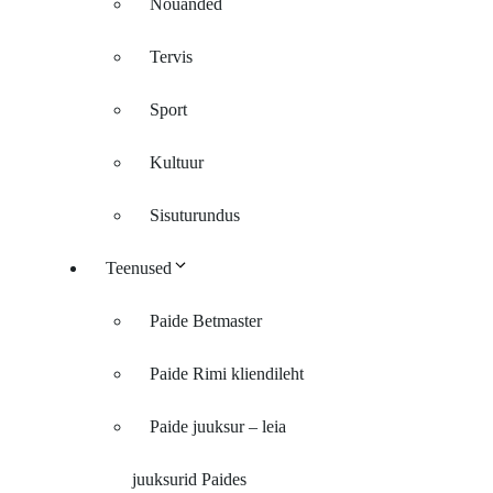
Nõuanded
Tervis
Sport
Kultuur
Sisuturundus
Teenused
Paide Betmaster
Paide Rimi kliendileht
Paide juuksur – leia
juuksurid Paides