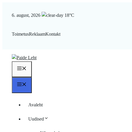
Liigu
sisu
6. august, 2026
18°C
juurde
Toimetus
Reklaam
Kontakt
Menüü
Menüü
Avaleht
Uudised