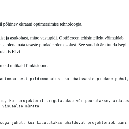
l põhinev ekraani optimeerimise tehnoloogia.
list ja asukohast, mitte vastupidi. OptiScreen tehisintellekt võimaldab
umis, olenemata tasaste pindade olemasolust. See suudab ära tunda isegi
rääkis Kivi.
meid nutikaid funktsioone:
automaatselt pildimoonutusi ka ebatasaste pindade puhul, 
is, kui projektorit liigutatakse või pööratakse, aidates 
 visuaalse mürata 

sega juhul, kui kasutatakse ühilduvat projektoriekraani 