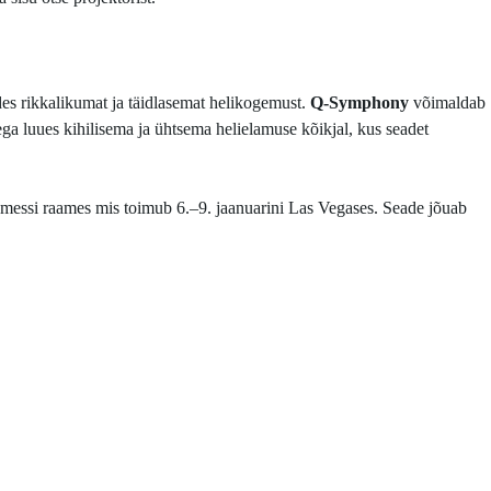
des rikkalikumat ja täidlasemat helikogemust.
Q-Symphony
võimaldab
ega luues kihilisema ja ühtsema helielamuse kõikjal, kus seadet
 messi raames mis toimub 6.–9. jaanuarini Las Vegases. Seade jõuab