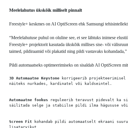
Meelelahutus ükskõik milliselt pinnalt
Freestyle+ keskmes on AI OptiScreen ehk Samsungi tehisintellekti
“Meelelahutuse puhul on oluline see, et see lähtuks inimese elustii
Freestyle+ projektorit kasutada ükskõik millises sise- või välisru
taimed, pildiraamid või plakatid ning pildi vastavaks kohandada,” 
Pildi automaatseks optimeerimiseks on sisaldab AI OptiScreen mit
3D Automaatne Keystone 
korrigeerib projekteerimisel 
näiteks nurkades, kardinatel või kaldseintel. 

Automaatne fookus
 reguleerib teravust pidevalt ka si
säilitada selge ja stabiilse pildi ilma hägususe või
Screen Fit
 kohandab pildi automaatselt ekraani suuru
lisatarvikut 
