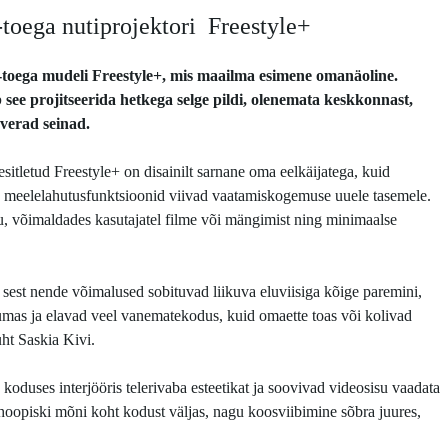
toega nutiprojektori Freestyle+
toega mudeli Freestyle+, mis maailma esimene omanäoline.
b see projitseerida hetkega selge pildi, olenemata keskkonnast,
õverad seinad.
tletud Freestyle+ on disainilt sarnane oma eelkäijatega, kuid
 meelelahutusfunktsioonid viivad vaatamiskogemuse uuele tasemele.
u, võimaldades kasutajatel filme või mängimist ning minimaalse
est nende võimalused sobituvad liikuva eluviisiga kõige paremini,
vumas ja elavad veel vanematekodus, kuid omaette toas või kolivad
ht Saskia Kivi.
koduses interjööris telerivaba esteetikat ja soovivad videosisu vaadata
hoopiski mõni koht kodust väljas, nagu koosviibimine sõbra juures,