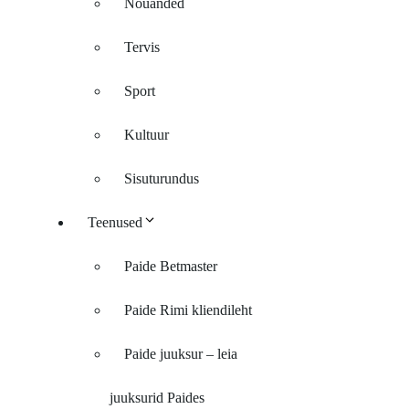
Nõuanded
Tervis
Sport
Kultuur
Sisuturundus
Teenused
Paide Betmaster
Paide Rimi kliendileht
Paide juuksur – leia
juuksurid Paides