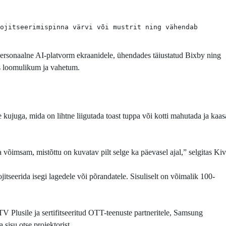
ojitseerimispinna värvi või mustrit ning vähendab 
rsonaalne AI-platvorm ekraanidele, ühendades täiustatud Bixby ning
s loomulikum ja vahetum.
e kujuga, mida on lihtne liigutada toast tuppa või kotti mahutada ja kaas
võimsam, mistõttu on kuvatav pilt selge ka päevasel ajal,” selgitas Kiv
jitseerida isegi lagedele või põrandatele. Sisuliselt on võimalik 100-
V Plusile ja sertifitseeritud OTT-teenuste partneritele, Samsung
isu otse projektorist.