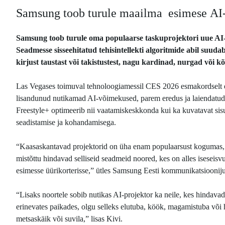
Samsung toob turule maailma esimese AI-
Samsung toob turule oma populaarse taskuprojektori uue AI-
Seadmesse sisseehitatud tehisintellekti algoritmide abil suuda
kirjust taustast või takistustest, nagu kardinad, nurgad või k
Las Vegases toimuval tehnoloogiamessil CES 2026 esmakordselt esi
lisandunud nutikamad AI-võimekused, parem eredus ja laiendatud
Freestyle+ optimeerib nii vaatamiskeskkonda kui ka kuvatavat sis
seadistamise ja kohandamisega.
“Kaasaskantavad projektorid on üha enam populaarsust kogumas, s
mistõttu hindavad selliseid seadmeid noored, kes on alles iseseis
esimesse üürikorterisse,” ütles Samsung Eesti kommunikatsiooniju
“Lisaks noortele sobib nutikas AI-projektor ka neile, kes hindavad 
erinevates paikades, olgu selleks elutuba, köök, magamistuba või 
metsaskäik või suvila,” lisas Kivi.