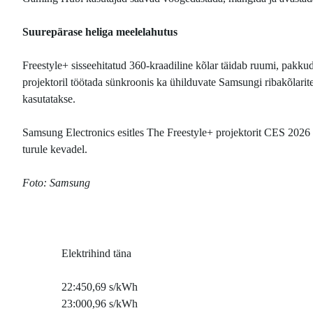
Suurepärase heliga meelelahutus
Freestyle+ sisseehitatud 360-kraadiline kõlar täidab ruumi, pakku
projektoril töötada sünkroonis ka ühilduvate Samsungi ribakõlarit
kasutatakse.
Samsung Electronics esitles The Freestyle+ projektorit CES 2026
turule kevadel.
Foto: Samsung
Elektrihind täna
22:45
0,69 s/kWh
23:00
0,96 s/kWh