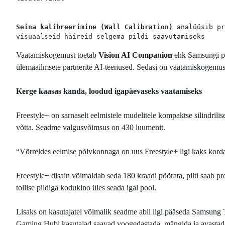
Seina kalibreerimine (Wall Calibration)
 analüüsib pr
visuaalseid häireid selgema pildi saavutamiseks 
Vaatamiskogemust toetab
Vision AI Companion
ehk Samsungi pe
ülemaailmsete partnerite AI-teenused. Sedasi on vaatamiskogemu
Kerge kaasas kanda, loodud igapäevaseks vaatamiseks
Freestyle+ on sarnaselt eelmistele mudelitele kompaktse silindrilis
võtta. Seadme valgusvõimsus on 430 luumenit.
“Võrreldes eelmise põlvkonnaga on uus Freestyle+ ligi kaks korda 
Freestyle+ disain võimaldab seda 180 kraadi pöörata, pilti saab pro
tollise pildiga kodukino üles seada igal pool.
Lisaks on kasutajatel võimalik seadme abil ligi pääseda Samsung T
Gaming Hubi kasutajad saavad voogedastada, mängida ja avastada s