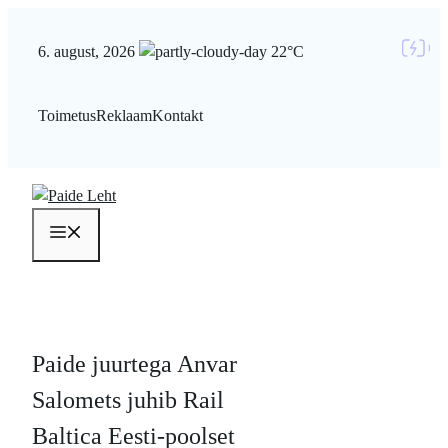
Liigu
sisu
6. august, 2026
22°C
juurde
Toimetus
Reklaam
Kontakt
Menüü
Paide juurtega Anvar
Salomets juhib Rail
Baltica Eesti-poolset