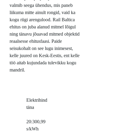
valmib seega ühendus, mis paneb
liikuma mitte ainult rongid, vaid ka
kogu riigi arengulood. Rail Baltica
ehitus on juba alanud mitmel lõigul
ning tänavu jõuavad mitmed objektid
reaalsesse ehitusfaasi. Paide
seisukohalt on see lugu inimesest,
kelle juured on Kesk-Eestis, ent kelle
töö aitab kujundada tulevikku kogu
mandril.
Elektrihind
täna
20:30
0,99
s/kWh