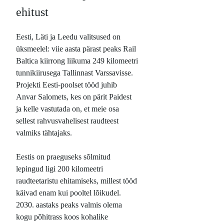
ehitust
Eesti, Läti ja Leedu valitsused on
üksmeelel: viie aasta pärast peaks Rail
Baltica kiirrong liikuma 249 kilomeetri
tunnikiirusega Tallinnast Varssavisse.
Projekti Eesti-poolset tööd juhib
Anvar Salomets, kes on pärit Paidest
ja kelle vastutada on, et meie osa
sellest rahvusvahelisest raudteest
valmiks tähtajaks.
Eestis on praeguseks sõlmitud
lepingud ligi 200 kilomeetri
raudteetaristu ehitamiseks, millest tööd
käivad enam kui pooltel lõikudel.
2030. aastaks peaks valmis olema
kogu põhitrass koos kohalike