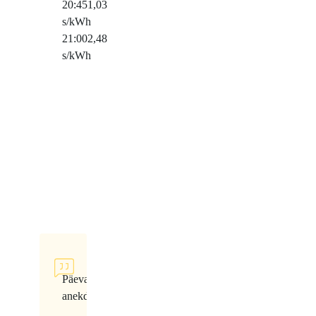
20:45
1,03
s/kWh
21:00
2,48
s/kWh
Päeva
anekdoot