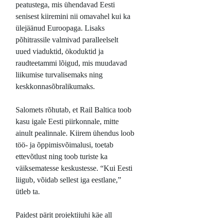
peatustega, mis ühendavad Eesti
senisest kiiremini nii omavahel kui ka
ülejäänud Euroopaga. Lisaks
põhitrassile valmivad paralleelselt
uued viaduktid, ökoduktid ja
raudteetammi lõigud, mis muudavad
liikumise turvalisemaks ning
keskkonnasõbralikumaks.
Salomets rõhutab, et Rail Baltica toob
kasu igale Eesti piirkonnale, mitte
ainult pealinnale. Kiirem ühendus loob
töö- ja õppimisvõimalusi, toetab
ettevõtlust ning toob turiste ka
väiksematesse keskustesse. “Kui Eesti
liigub, võidab sellest iga eestlane,”
ütleb ta.
Paidest pärit projektijuhi käe all