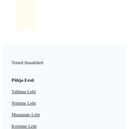
maki
kaasa.
Teised linnalehed
Põhja-Eesti
Tallinna Leht
Nõmme Leht
Mustamäe Leht
Kristiine Leht